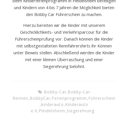
beim Kinderferienprogramm in Pleidelsheim beteiligen
und Kindern von 4 bis 7 Jahren die Möglichkeit bieten
den Bobby Car Führerschein zu machen.
Hierzu bereiten wir die Kinder mit unserem
Geschicklichkeits- und Verkehrsparcour für die
Führerscheinprüfung vor. Danach können die Kinder
mit selbstgestalteten Rennfahrershirts ihr Können
unter Beweis stellen. Abschließend werden die Kinder
mit einer kleinen Überraschung und einer
Siegerehrung belohnt.
Bobby-Car
,
Bobby-Car-
Rennen
,
BobbyCar
,
Ferienprogramm
,
Führerschein
,
kinderauto
,
Kinderauto
e.V
,
Pleidelsheim
,
Siegerehrung