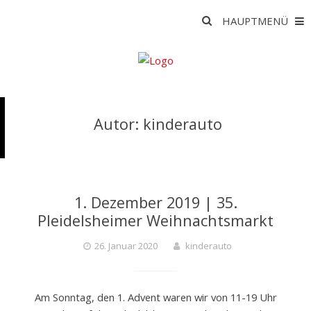
Skip
Suche
HAUPTMENÜ
to
nach:
content
K
Autor:
kinderauto
I
N
1. Dezember 2019 | 35.
D
Pleidelsheimer Weihnachtsmarkt
26. Januar 2020
kinderauto
E
Am Sonntag, den 1. Advent waren wir von 11-19 Uhr