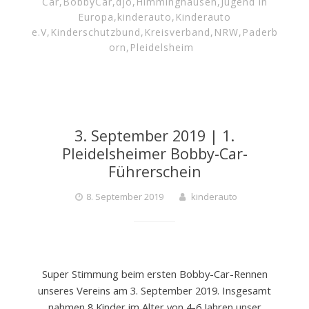
Car
,
BobbyCar
,
djo
,
Himminghausen
,
Jugend in
Europa
,
kinderauto
,
Kinderauto
e.V
,
Kinderschutzbund
,
Kreisverband
,
NRW
,
Paderb
orn
,
Pleidelsheim
3. September 2019 | 1.
Pleidelsheimer Bobby-Car-
Führerschein
8. September 2019
kinderauto
Super Stimmung beim ersten Bobby-Car-Rennen
unseres Vereins am 3. September 2019. Insgesamt
nahmen 8 Kinder im Alter von 4-6 Jahren unser