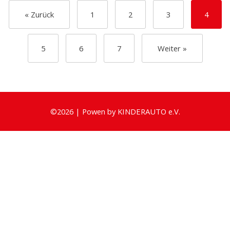
« Zurück
1
2
3
4
5
6
7
Weiter »
©
2026
|
Powen by
KINDERAUTO e.V.