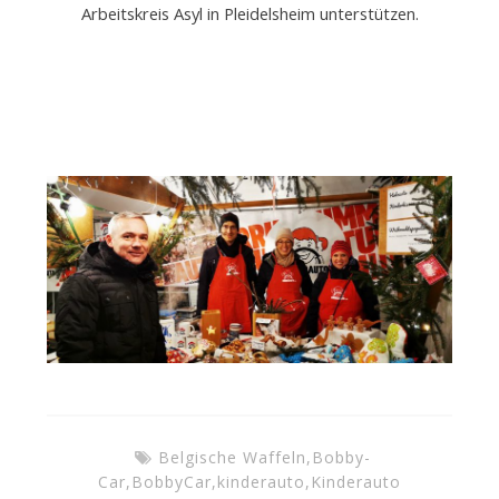
V
Arbeitskreis Asyl in Pleidelsheim unterstützen.
.
Belgische Waffeln
,
Bobby-
Car
,
BobbyCar
,
kinderauto
,
Kinderauto