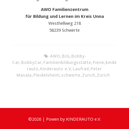
AWO Familienzentrum
für Bildung und Lernen im Kreis Unna
Westhellweg 218
58239 Schwerte
AWO
,
BIG
,
Bobby-
Car
,
BobbyCar
,
Familienbildungsstätte
,
Fiene
,
kinde
rauto
,
Kinderauto e.V
,
Laufrad
,
Peter
Masala
,
Pleidelsheim
,
schwerte
,
Zurich
,
Zürich
©
2026
|
Powen by
KINDERAUTO e.V.