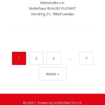
Weinstraße e.V.
Kinderhaus BLAUER ELEFANT
Nordring 31, 76829 Landau
1
2
3
…
7
Weiter »
©
2026
|
Powen by
KINDERAUTO e.V.