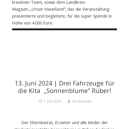
kreativen Team, sowie dem Landkreis-
Magazin
„Unser Havelland“
, das die Veranstaltung
präsentierte und begleitete, für die super Spende in
Höhe von 4.000 Euro.
Foto: Carsten Scheibe
Foto: Carsten Scheibe
Foto: Carsten Scheibe
Foto: Carsten Scheibe
Foto: Carsten Scheibe
Foto: Carsten Scheibe
13. Juni 2024 | Drei Fahrzeuge für
die Kita „Sonnenblume“ Rüber!
1. Juli 2024
kinderauto
Der Elternbeirat, Erzieher und alle Kinder der