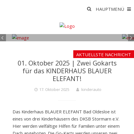
Skip
Suche
HAUPTMENÜ
to
nach:
content
MITGLIEDER
SPE
Wie werden Sie Mitglied?
Wie 
K
I
AKTUELLSTE NACHRICHT
01. Oktober 2025 | Zwei Gokarts
für das KINDERHAUS BLAUER
N
ELEFANT!
17. Oktober 2025
kinderauto
D
Das Kinderhaus BLAUER ELEFANT Bad Oldesloe ist
E
eines von drei Kinderhäusern des DKSB Stormarn e.V.
Hier werden vielfältige Hilfen für Familien unter einem
Dach angeboten. Die Go-Karts werden unseren zwei