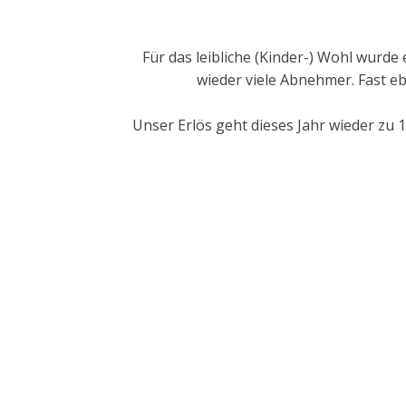
R
Für das leibliche (Kinder-) Wohl wurd
A
wieder viele Abnehmer. Fast e
Unser Erlös geht dieses Jahr wieder zu 
U
T
O
e
.