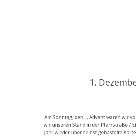
Skip
to
content
K
I
N
1. Dezembe
D
Am Sonntag, den 1. Advent waren wir vo
E
wir unseren Stand in der Pfarrstraße /
Jahr wieder über selbst gebastelte Kart