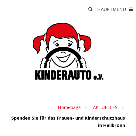
Skip
Suche
HAUPTMENÜ
to
nach:
content
K
I
Homepage
AKTUELLES
Spenden Sie für das Frauen- und Kinderschutzhaus
in Heilbronn
N