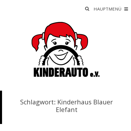
Skip
Suche
HAUPTMENÜ
to
nach:
content
K
Schlagwort:
Kinderhaus Blauer
I
Elefant
N