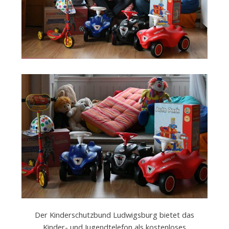
e
.
V
.
Der Kinderschutzbund Ludwigsburg bietet das
Kinder- und Jugendtelefon als kostenloses