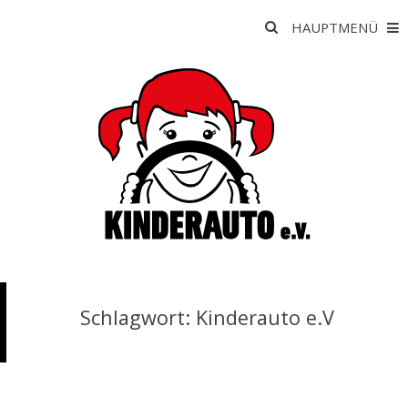
Skip
Suche
HAUPTMENÜ
to
nach:
content
K
Schlagwort:
Kinderauto e.V
I
N